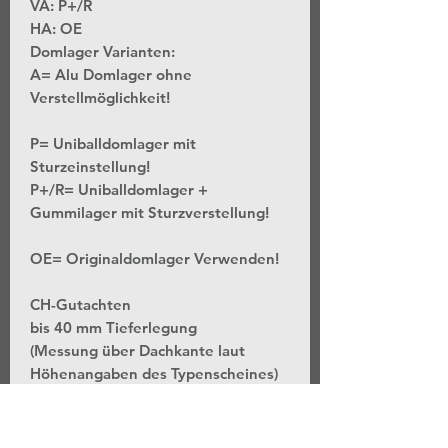
VA: P+/R
HA: OE
Domlager Varianten:
A= Alu Domlager ohne
Verstellmöglichkeit!
P= Uniballdomlager mit
Sturzeinstellung!
P+/R= Uniballdomlager +
Gummilager mit Sturzverstellung!
OE= Originaldomlager Verwenden!
CH-Gutachten
bis 40 mm Tieferlegung
(Messung über Dachkante laut
Höhenangaben des Typenscheines)
*Stufenlose Höhenverstellung - Bei
unveränderter Federvorspannung