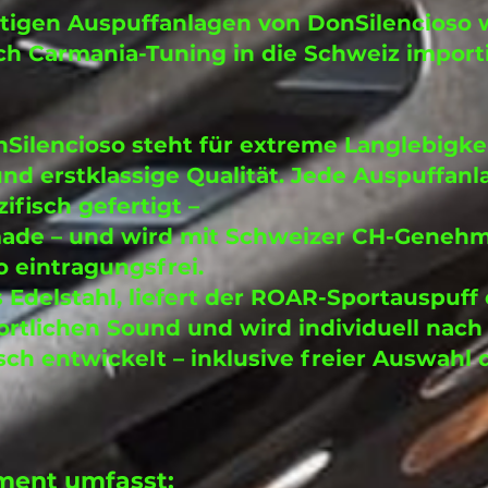
tigen Auspuffanlagen von DonSilencioso
ch Carmania-Tuning in die Schweiz import
ilencioso steht für extreme Langlebigkei
nd erstklassige Qualität. Jede Auspuffanla
ifisch gefertigt –
ade – und wird mit Schweizer CH-Geneh
so eintragungsfrei.
s Edelstahl, liefert der ROAR-Sportauspuff
ortlichen Sound und wird individuell nach
h entwickelt – inklusive freier Auswahl 
ment umfasst: