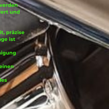
 werden
iert und
t, präzise
ge ist
migung
 einen
des