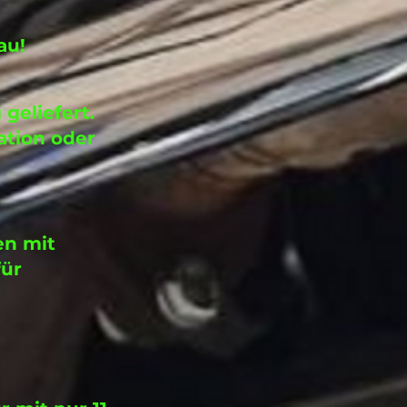
au!
geliefert.
ation oder
en mit
für