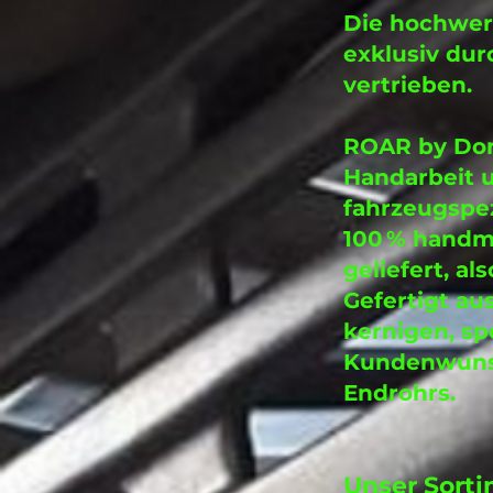
Die hochwer
exklusiv dur
vertrieben.
ROAR by DonS
Handarbeit u
fahrzeugspez
100 % handm
geliefert, al
Gefertigt au
kernigen, sp
Kundenwunsc
Endrohrs.
Unser Sorti