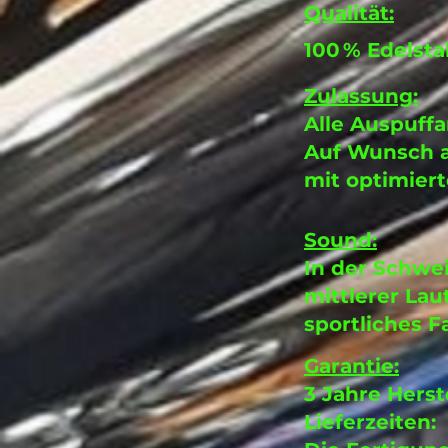
Qualität:
100 % Edelsta
Zulassung:
Alle Auspuff
Auf Wunsch a
mit optimiert
Sound:
In der Schwe
mittlerer Lau
sportliches F
Garantie:
3 Jahre Herst
Lieferzeiten: