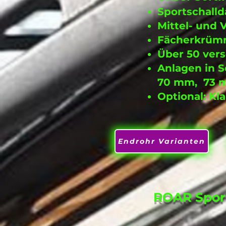
Sportschalld
Mittel- und 
Fächerkrümm
Über 50 ver
Anlagen in 
70 mm,
73 
Optional: K
Endrohr Varianten
ROAR Sport