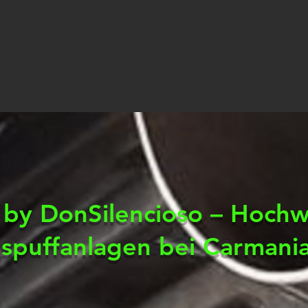
by DonSilencioso – Hochw
spuffanlagen bei Carmani