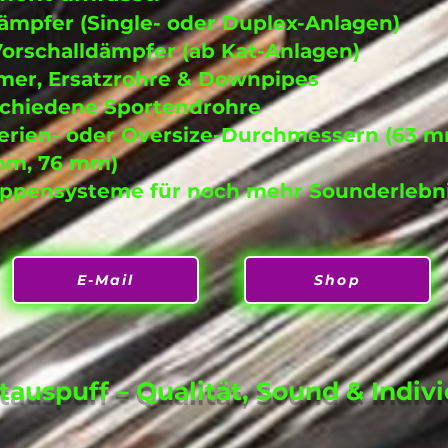
ämpfer (Single- oder Duplex-Anlagen)
Vorschalldämpfer (ab Kat-Anlagen)
er, Ersatzrohre & Downpipes
schiedene Sportendrohre
Serien- oder Oversize-Durchmessern (63 
mm, 76 mm)
lappensysteme für noch mehr Sounderlebn
E-Mail
Shop
auspuff – Qualität, Sound & Indivi