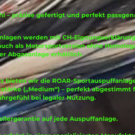
hl – präzise gefertigt und perfekt passgen
anlagen werden mit CH-Eignungserklärung 
uch als Motorsportversion ohne Homolog
er Abgasanlage erhältlich.
iz bieten wir die ROAR-Sportauspuffanlag
tstärke („Medium“) – perfekt abgestimmt 
ahrgefühl bei legaler Nutzung.
ellergarantie auf jede Auspuffanlage.