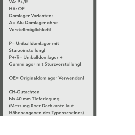
VA: P+/R
HA: OE
Domlager Varianten:
A= Alu Domlager ohne
Verstellmöglichkeit!
P= Uniballdomlager mit
Sturzeinstellung!
P+/R= Uniballdomlager +
Gummilager mit Sturzverstellung!
OE= Originaldomlager Verwenden!
CH-Gutachten
bis 40 mm Tieferlegung
(Messung über Dachkante laut
Höhenangaben des Typenscheines)
*Stufenlose Höhenverstellung - Bei
unveränderter Federvorspannung