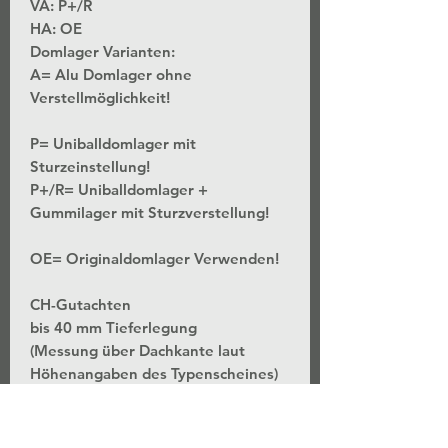
VA: P+/R
HA: OE
Domlager Varianten:
A= Alu Domlager ohne
Verstellmöglichkeit!
P= Uniballdomlager mit
Sturzeinstellung!
P+/R= Uniballdomlager +
Gummilager mit Sturzverstellung!
OE= Originaldomlager Verwenden!
CH-Gutachten
bis 40 mm Tieferlegung
(Messung über Dachkante laut
Höhenangaben des Typenscheines)
*Stufenlose Höhenverstellung - Bei
unveränderter Federvorspannung