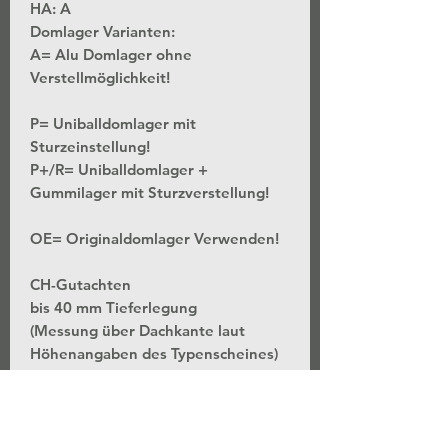
HA: A
Domlager Varianten:
A= Alu Domlager ohne
Verstellmöglichkeit!
P= Uniballdomlager mit
Sturzeinstellung!
P+/R= Uniballdomlager +
Gummilager mit Sturzverstellung!
OE= Originaldomlager Verwenden!
CH-Gutachten
bis 40 mm Tieferlegung
(Messung über Dachkante laut
Höhenangaben des Typenscheines)
*Stufenlose Höhenverstellung - Bei
unveränderter Federvorspannung
*Separate Einstellung der