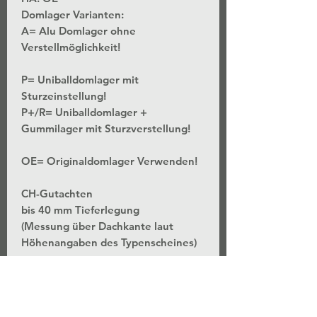
Domlager Varianten:
A= Alu Domlager ohne
Verstellmöglichkeit!
P= Uniballdomlager mit
Sturzeinstellung!
P+/R= Uniballdomlager +
Gummilager mit Sturzverstellung!
OE= Originaldomlager Verwenden!
CH-Gutachten
bis 40 mm Tieferlegung
(Messung über Dachkante laut
Höhenangaben des Typenscheines)
*Stufenlose Höhenverstellung - Bei
unveränderter Federvorspannung
*Separate Einstellung der