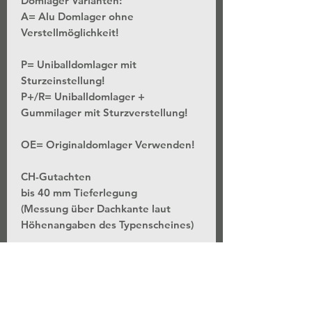
Domlager Varianten:
A= Alu Domlager ohne
Verstellmöglichkeit!
P= Uniballdomlager mit
Sturzeinstellung!
P+/R= Uniballdomlager +
Gummilager mit Sturzverstellung!
OE= Originaldomlager Verwenden!
CH-Gutachten
bis 40 mm Tieferlegung
(Messung über Dachkante laut
Höhenangaben des Typenscheines)
*Stufenlose Höhenverstellung - Bei
unveränderter Federvorspannung
*Separate Einstellung der
Federvorspannung