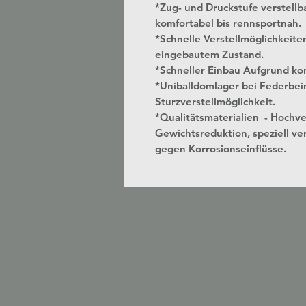
*Zug- und Druckstufe verstellbar
komfortabel bis rennsportnah.
*Schnelle Verstellmöglichkeite
eingebautem Zustand.
*Schneller Einbau Aufgrund kon
*Uniballdomlager bei Federbei
Sturzverstellmöglichkeit.
*Qualitätsmaterialien - Hochv
Gewichtsreduktion, speziell ver
gegen Korrosionseinflüsse.