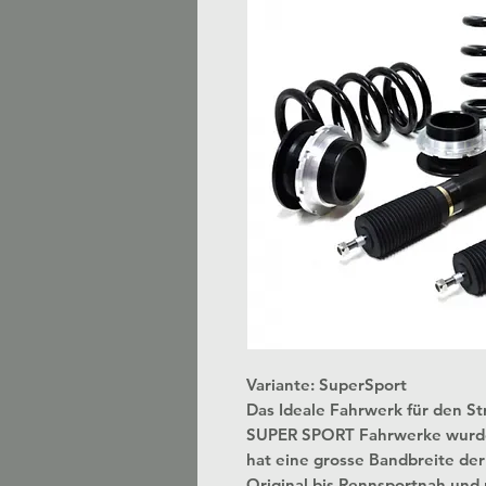
Variante: SuperSport
Das Ideale Fahrwerk für den S
SUPER SPORT Fahrwerke wurden 
hat eine grosse Bandbreite der E
Original bis Rennsportnah und 