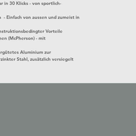
 in 30 Klicks - von sportlich-
n - Einfach von aussen und zumeist in
struktionsbedingter Vorteile
nen (McPherson) - mit
ergütetes Aluminium zur
zinkter Stahl, zusätzlich versiegelt