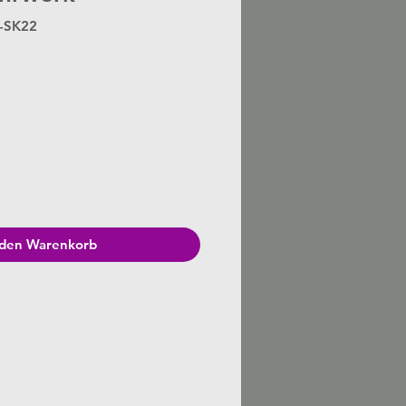
S-SK22
Preis
 den Warenkorb