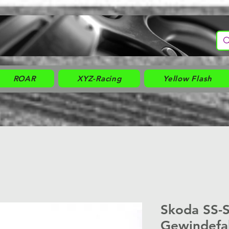
ROAR
XYZ-Racing
Yellow Flash
Skoda SS-
Gewindefa