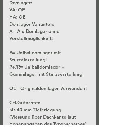
Domlager:
VA: OE
HA: OE
Domlager Varianten:
A= Alu Domlager ohne
Verstellmöglichkeit!
P= Uniballdomlager mit
Sturzeinstellung!
P+/R= Uniballdomlager +
Gummilager mit Sturzverstellung!
OE= Originaldomlager Verwenden!
CH-Gutachten
bis 40 mm Tieferlegung
(Messung über Dachkante laut
Höhenangaben des Typenscheines)
*Stufenlose Höhenverstellung - Bei