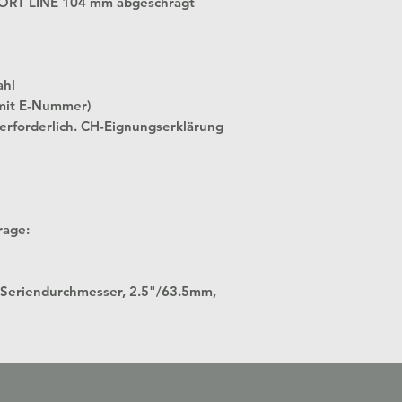
SPORT LINE 104 mm abgeschrägt
ahl
mit E-Nummer)
 erforderlich. CH-Eignungserklärung
rage:
 in Seriendurchmesser, 2.5"/63.5mm,