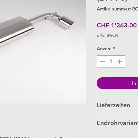
Artikelnummer: 
CHF 1'363.00
inkl. MwSt
Anzahl
*
In
Lieferzeiten
Schalldämpfer werde
Endrohrvarian
Bestellung.
Je nach Auftragslage 
Link zu
Endrohrvaria
Wochen.