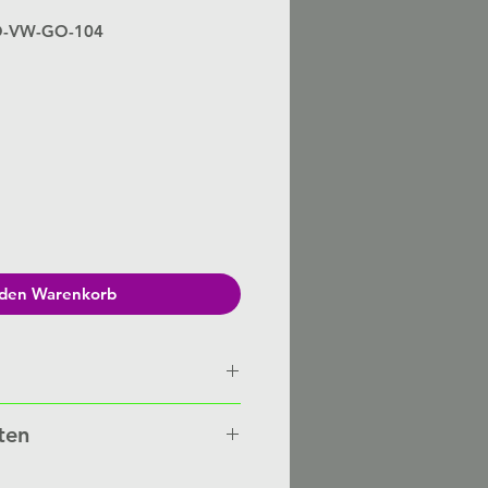
RO-VW-GO-104
Preis
 den Warenkorb
n von Hand gefertigt auf
ten
besteht eine Lieferzeit von 3-6
nten