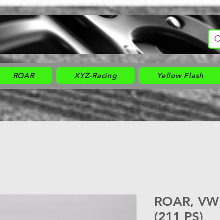
ROAR
XYZ-Racing
Yellow Flash
ROAR, VW G
(211 PS)