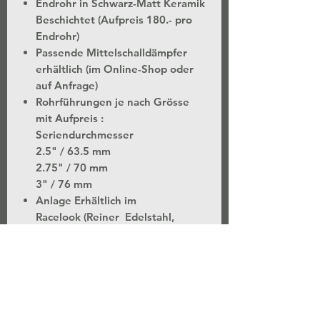
Endrohr in Schwarz-Matt Keramik
Beschichtet (Aufpreis 180.- pro
Endrohr)
Passende Mittelschalldämpfer
erhältlich (im Online-Shop oder
auf Anfrage)
Rohrführungen je nach Grösse
mit Aufpreis :
Seriendurchmesser
2.5" / 63.5 mm
2.75" / 70 mm
3" / 76 mm
Anlage Erhältlich im
Racelook (Reiner Edelstahl,
unpoliert)
Komplett Keramik Beschichtet
(Schwarz-Matt) (Aufpreis 600.-)
Wählbare Soundstufen (Angeben
falls man leiser möchte geliefert