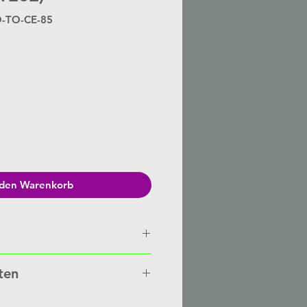
O-TO-CE-85
eis
 den Warenkorb
n von Hand gefertigt auf
ten
besteht eine Lieferzeit von 3-6
nten