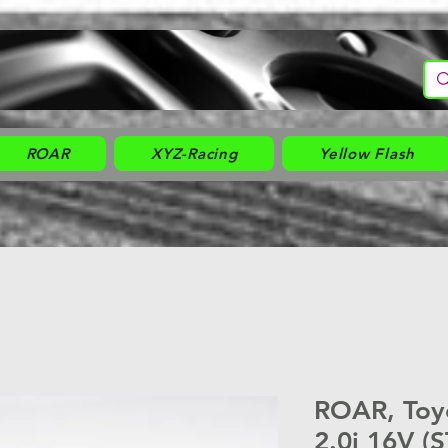
ROAR
XYZ-Racing
Yellow Flash
ROAR, Toyo
2.0i 16V (