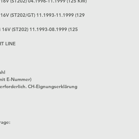
i 16V (ST202) 04.1996-11.1999 (125 KW)
i 16V (ST202/GT) 11.1993-11.1999 (129
0i 16V (ST202) 11.1993-08.1999 (125
RT LINE
ahl
mit E-Nummer)
 erforderlich. CH-Eignungserklärung
rage: