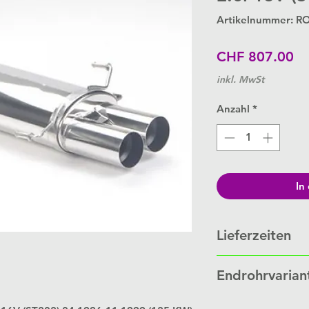
Artikelnummer: R
Pr
CHF 807.00
inkl. MwSt
Anzahl
*
In
Lieferzeiten
Schalldämpfer werde
Endrohrvarian
Bestellung.
Je nach Auftragslage 
Link zu
Endrohrvaria
Wochen.