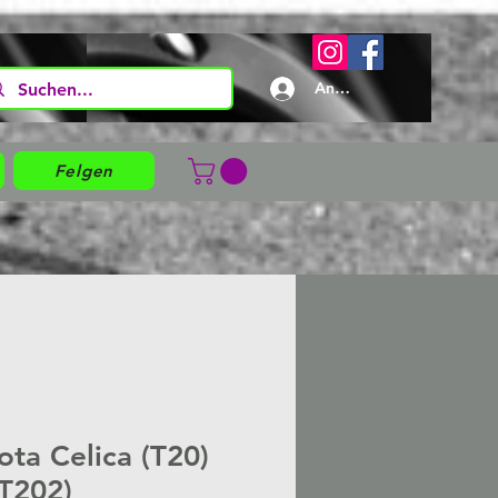
Anmelden
Felgen
ta Celica (T20)
ST202)