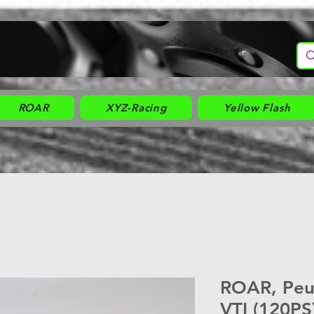
ROAR
XYZ-Racing
Yellow Flash
ROAR, Peu
VTI (120PS