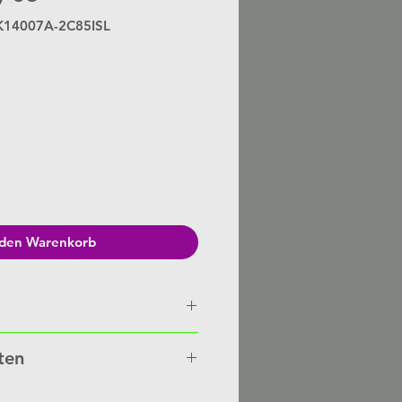
K14007A-2C85ISL
eis
 den Warenkorb
n von Hand gefertigt auf
ten
besteht eine Lieferzeit von 3-6
nten