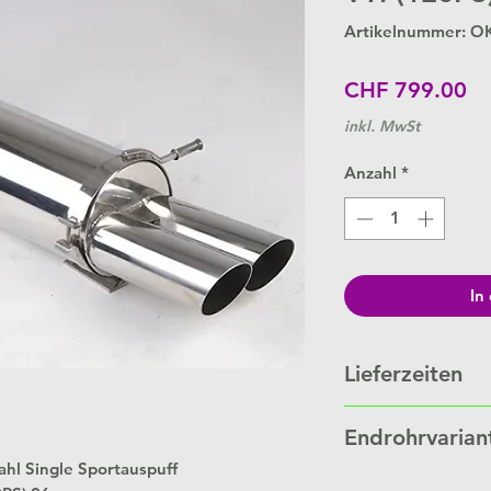
Artikelnummer: O
Pr
CHF 799.00
inkl. MwSt
Anzahl
*
In
Lieferzeiten
Schalldämpfer werde
Endrohrvarian
Bestellung.
Je nach Auftragslage 
hl Single Sportauspuff
Link zu
Endrohrvaria
Wochen.