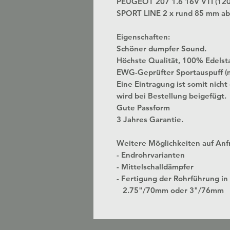
PEUGEOT 207 1.6 16V VTI (120
SPORT LINE 2 x rund 85 mm ab
Eigenschaften:
Schöner dumpfer Sound.
Höchste Qualität, 100% Edelst
EWG-Geprüfter Sportauspuff (
Eine Eintragung ist somit nicht
wird bei Bestellung beigefügt.
Gute Passform
3 Jahres Garantie.
Weitere Möglichkeiten auf Anf
- Endrohrvarianten
- Mittelschalldämpfer
- Fertigung der Rohrführung
2.75"/70mm oder 3"/76mm