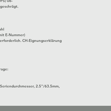
PS) 06-
geschrägt.
ahl
mit E-Nummer)
 erforderlich. CH-Eignungserklärung
rage:
 in Seriendurchmesser, 2.5"/63.5mm,