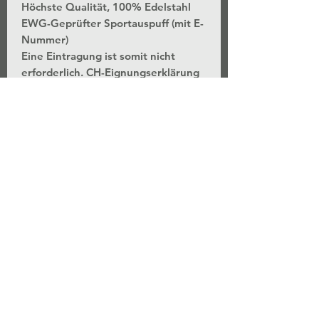
Höchste Qualität, 100% Edelstahl
EWG-Geprüfter Sportauspuff (mit E-
Nummer)
Eine Eintragung ist somit nicht
erforderlich. CH-Eignungserklärung
wird bei Bestellung beigefügt.
Gute Passform
3 Jahres Garantie.
Weitere Möglichkeiten auf Anfrage:
- Endrohrvarianten
- Mittelschalldämpfer
- Fertigung der Rohrführung in
Seriendurchmesser, 2.5"/63.5mm,
2.75"/70mm oder 3"/76mm
Lieferzeiten