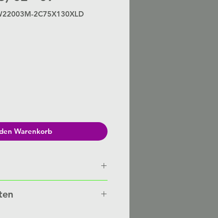
0W22003M-2C75X130XLD
Preis
 den Warenkorb
n von Hand gefertigt auf
ten
besteht eine Lieferzeit von 3-6
nten