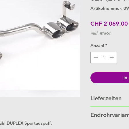
Artikelnummer: 
CHF 2'069.00
inkl. MwSt
Anzahl
*
In
Lieferzeiten
Schalldämpfer werde
Endrohrvarian
Bestellung.
Je nach Auftragslage 
ahl DUPLEX Sportauspuff,
Link zu
Endrohrvaria
Wochen.