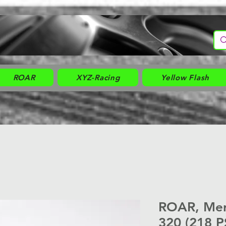
ROAR
XYZ-Racing
Yellow Flash
ROAR, Me
320 (218 P