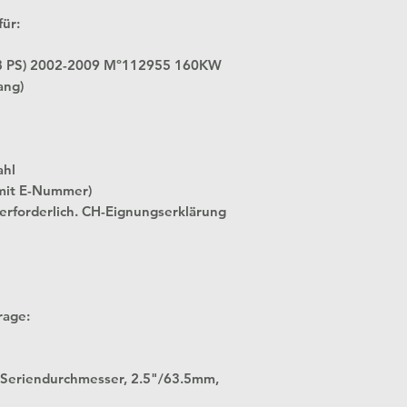
ür:
 PS) 2002-2009 Mº112955 160KW
ang)
ahl
mit E-Nummer)
 erforderlich. CH-Eignungserklärung
rage:
 in Seriendurchmesser, 2.5"/63.5mm,