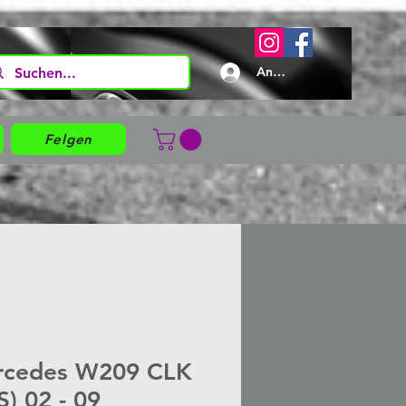
Anmelden
Felgen
rcedes W209 CLK
S) 02 - 09