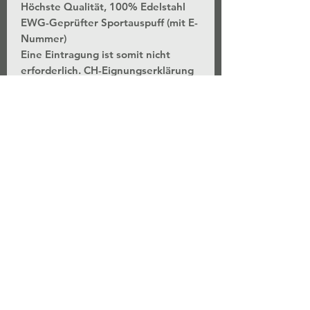
Höchste Qualität, 100% Edelstahl
EWG-Geprüfter Sportauspuff (mit E-
Nummer)
Eine Eintragung ist somit nicht
erforderlich. CH-Eignungserklärung
wird bei Bestellung beigefügt.
Gute Passform
3 Jahres Garantie.
Weitere Möglichkeiten auf Anfrage:
- Endrohrvarianten
- Mittelschalldämpfer
- Fertigung der Rohrführung in
Seriendurchmesser, 2.5"/63.5mm,
2.75"/70mm oder 3"/76mm
Lieferzeiten