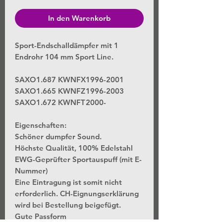
In den Warenkorb
Sport-Endschalldämpfer mit 1
Endrohr 104 mm Sport Line.
SAXO
1.6
87 KW
NFX
1996-2001
SAXO
1.6
65 KW
NFZ
1996-2003
SAXO
1.6
72 KW
NFT
2000-
Eigenschaften:
Schöner dumpfer Sound.
Höchste Qualität, 100% Edelstahl
EWG-Geprüfter Sportauspuff (mit E-
Nummer)
Eine Eintragung ist somit nicht
erforderlich. CH-Eignungserklärung
wird bei Bestellung beigefügt.
Gute Passform