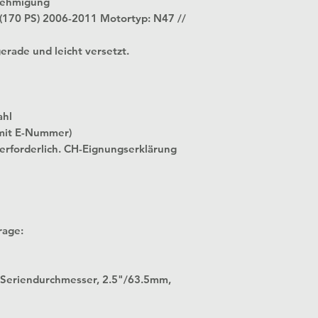
nehmigung
 (170 PS) 2006-2011 Motortyp: N47 //
rade und leicht versetzt.
ahl
mit E-Nummer)
 erforderlich. CH-Eignungserklärung
rage:
 in Seriendurchmesser, 2.5"/63.5mm,