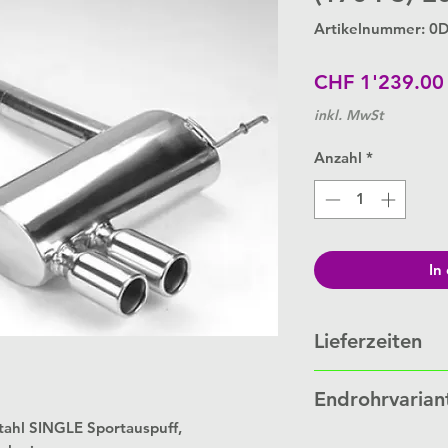
Artikelnummer: 0
CHF 1'239.00
inkl. MwSt
Anzahl
*
In
Lieferzeiten
Schalldämpfer werde
Endrohrvarian
Bestellung.
Je nach Auftragslage 
hl SINGLE Sportauspuff,
Link zu
Endrohrvaria
Wochen.