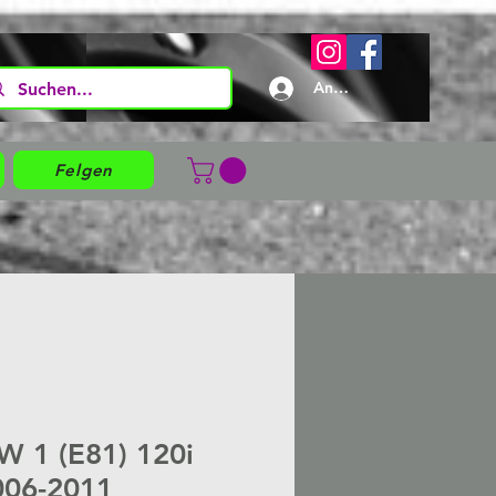
Anmelden
Felgen
 1 (E81) 120i
006-2011