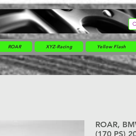
ROAR
XYZ-Racing
Yellow Flash
ROAR, BMW
(170 PS) 2