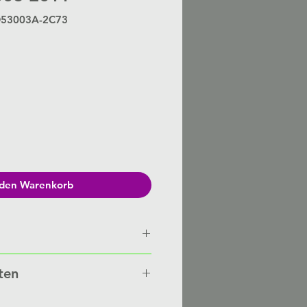
D53003A-2C73
Preis
 den Warenkorb
n von Hand gefertigt auf
ten
besteht eine Lieferzeit von 3-6
nten