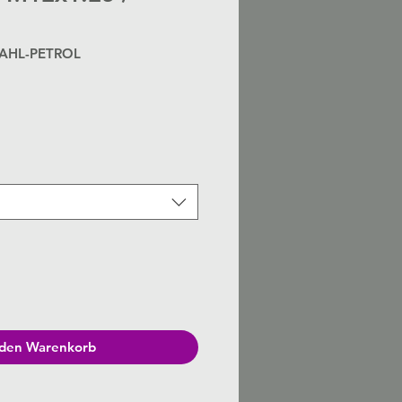
TAHL-PETROL
is
 den Warenkorb