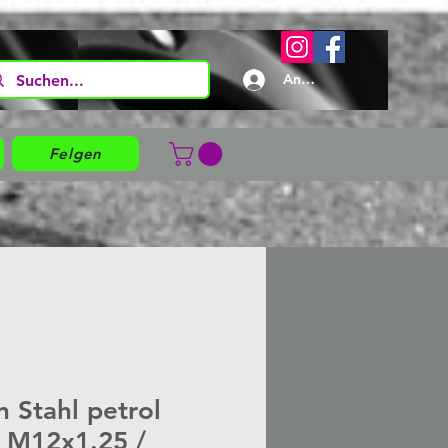
Anmelden
Felgen
 Stahl petrol
 M12x1.25 /