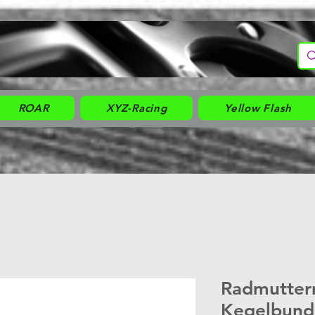
ROAR
XYZ-Racing
Yellow Flash
Radmuttern
Kegelbund