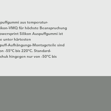
spuffgummi aus temperatur-
ikon-VMQ für höchste Bean­spru­chung
owersprint Silikon Auspuffgummi ist
e unter härtesten
puff-Aufhängungs-Montageteile sind
n -55°C bis 220°C. Standard-
huk hin­­gegen nur von -50°C bis