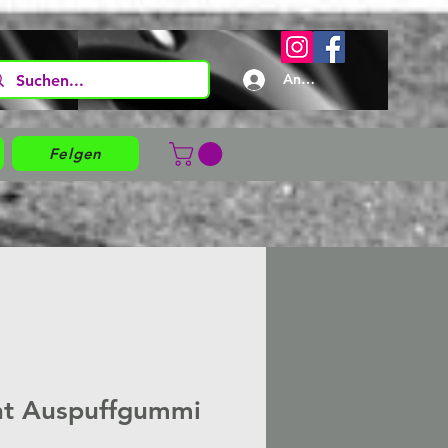
Anmelden
Felgen
nt Auspuffgummi