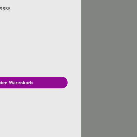
09855
is
 den Warenkorb