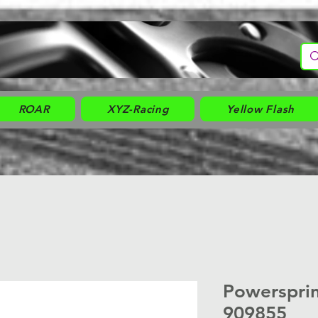
ROAR
XYZ-Racing
Yellow Flash
Powerspri
909855