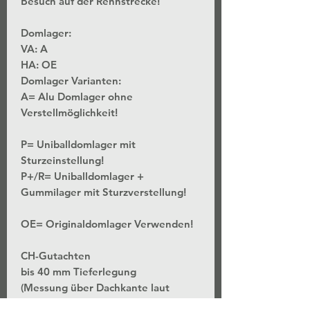
Besuch auf der Rennstrecke!
Domlager:
VA: A
HA: OE
Domlager Varianten:
A= Alu Domlager ohne
Verstellmöglichkeit!
P= Uniballdomlager mit
Sturzeinstellung!
P+/R= Uniballdomlager +
Gummilager mit Sturzverstellung!
OE= Originaldomlager Verwenden!
CH-Gutachten
bis 40 mm Tieferlegung
(Messung über Dachkante laut
Höhenangaben des Typenscheines)