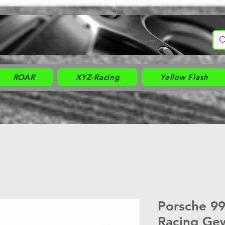
ROAR
XYZ-Racing
Yellow Flash
Porsche 9
Racing Ge