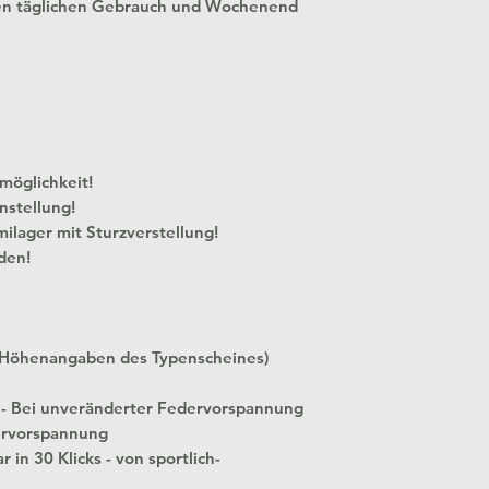
en täglichen Gebrauch und Wochenend
 Verstellmöglichkeit!
nstellung!
milager mit Sturzverstellung!
den!
 Höhenangaben des Typenscheines)
 - Bei unveränderter Federvorspannung
ervorspannung
 in 30 Klicks - von sportlich-