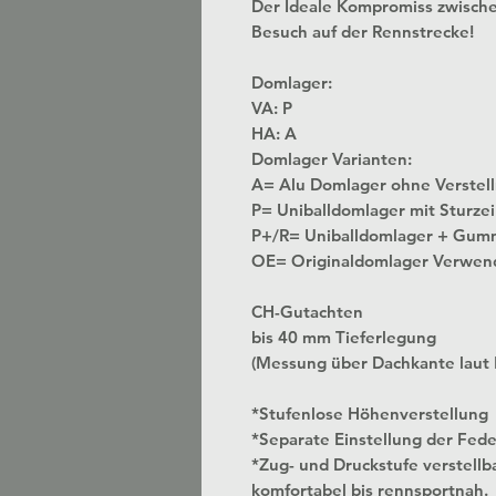
Der Ideale Kompromiss zwisch
Besuch auf der Rennstrecke!
Domlager:
VA: P
HA: A
Domlager Varianten:
A= Alu Domlager ohne
P= Uniballdomlager mit Sturzei
P+/R= Uniballdomlager + Gum
OE= Originaldomlager Verwen
CH-Gutachten
bis 40 mm Tieferlegung
(Messung über Dachkante laut
*Stufenlose Höhenverstellung
*Separate Einstellung der Fed
*Zug- und Druckstufe verstellbar
komfortabel bis rennsportnah.