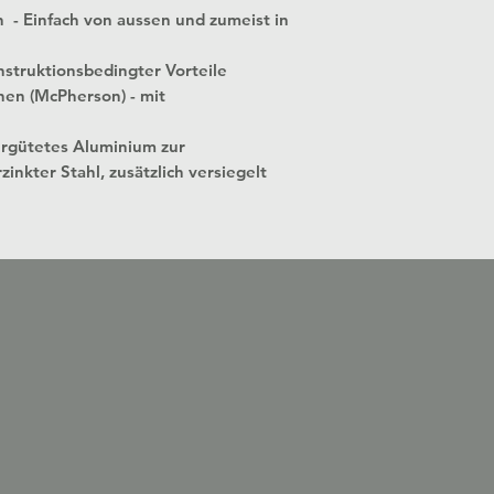
n - Einfach von aussen und zumeist in
struktionsbedingter Vorteile
nen (McPherson) - mit
ergütetes Aluminium zur
zinkter Stahl, zusätzlich versiegelt