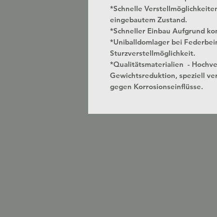
*Schnelle Verstellmöglichkeite
eingebautem Zustand.
*Schneller Einbau Aufgrund kon
*Uniballdomlager bei Federbei
Sturzverstellmöglichkeit.
*Qualitätsmaterialien - Hochv
Gewichtsreduktion, speziell ver
gegen Korrosionseinflüsse.