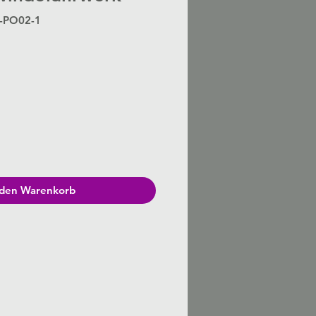
S-PO02-1
Preis
 den Warenkorb