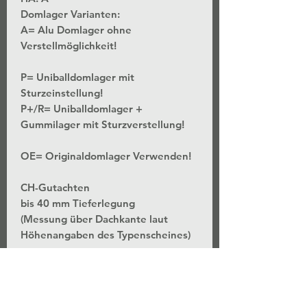
Domlager Varianten:
A= Alu Domlager ohne
Verstellmöglichkeit!
P= Uniballdomlager mit
Sturzeinstellung!
P+/R= Uniballdomlager +
Gummilager mit Sturzverstellung!
OE= Originaldomlager Verwenden!
CH-Gutachten
bis 40 mm Tieferlegung
(Messung über Dachkante laut
Höhenangaben des Typenscheines)
*Stufenlose Höhenverstellung - Bei
unveränderter Federvorspannung
*Separate Einstellung der