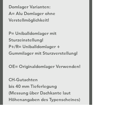
Domlager Varianten:
A= Alu Domlager ohne
Verstellmöglichkeit!
P= Uniballdomlager mit
Sturzeinstellung!
P+/R= Uniballdomlager +
Gummilager mit Sturzverstellung!
OE= Originaldomlager Verwenden!
CH-Gutachten
bis 40 mm Tieferlegung
(Messung über Dachkante laut
Höhenangaben des Typenscheines)
*Stufenlose Höhenverstellung - Bei
unveränderter Federvorspannung
*Separate Einstellung der