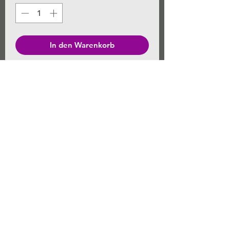
In den Warenkorb
Hervorragende Qualität aus Waff
elgewebe mit guter mechanischer
Reinigungskraft und enormer
Saugkraft. Ideal für die streifenfreie
Glasreinigung. Ideal bei sehr stark
verschmutzten Glasscheiben durch
Nikotin, Graufi lm etc. Unzählige
Male bei bis zu 95° C waschbar.
Weiche, lackschonende Borte.