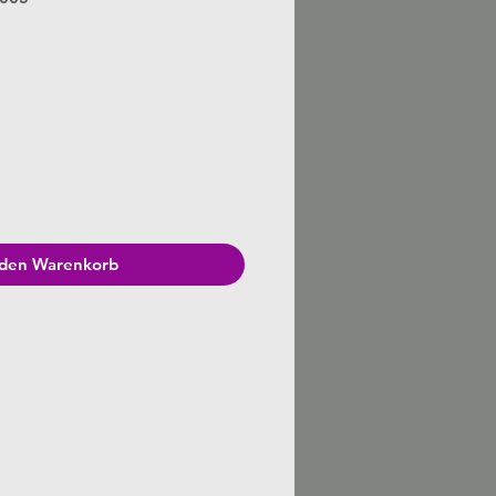
is
 den Warenkorb