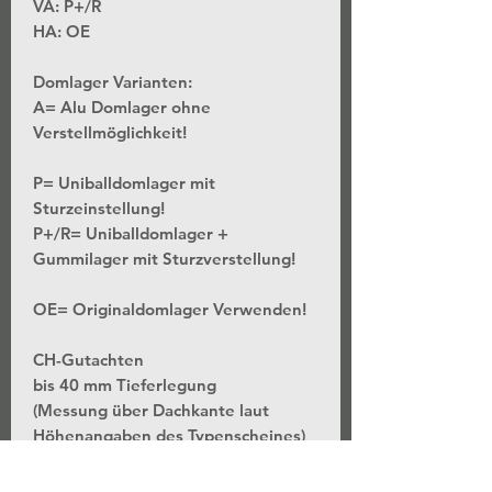
VA: P+/R
HA: OE
Domlager Varianten:
A= Alu Domlager ohne
Verstellmöglichkeit!
P= Uniballdomlager mit
Sturzeinstellung!
P+/R= Uniballdomlager +
Gummilager mit Sturzverstellung!
OE= Originaldomlager Verwenden!
CH-Gutachten
bis 40 mm Tieferlegung
(Messung über Dachkante laut
Höhenangaben des Typenscheines)
*Stufenlose Höhenverstellung - Bei