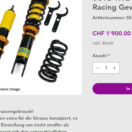
Racing Ge
Artikelnummer: S
CHF 1'900.00
inkl. MwSt
Anzahl
*
In
trassengebrauch!
extra für die Strasse konzipiert, es
instellung von leicht straffer als
passt sich den unterschiedlichen