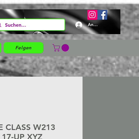
Anmelden
Felgen
E CLASS W213
 17-UP XYZ