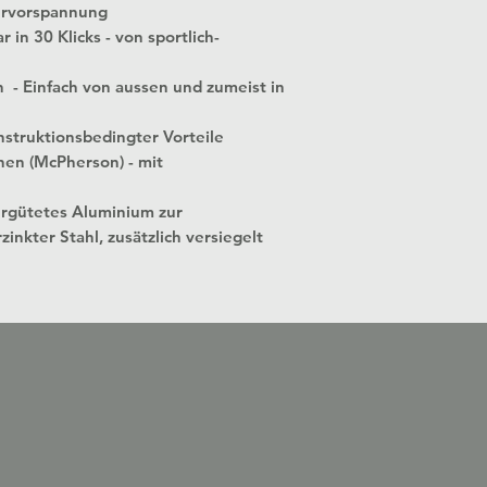
ervorspannung
 in 30 Klicks - von sportlich-
n - Einfach von aussen und zumeist in
struktionsbedingter Vorteile
nen (McPherson) - mit
ergütetes Aluminium zur
zinkter Stahl, zusätzlich versiegelt