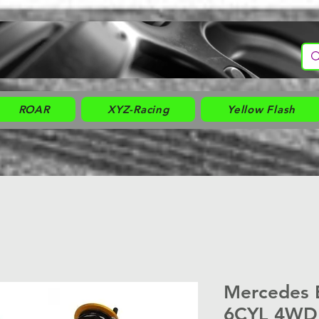
ROAR
XYZ-Racing
Yellow Flash
Mercedes 
6CYL 4WD