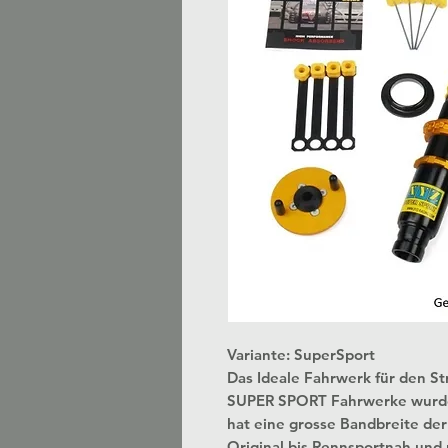
Variante: SuperSport
Das Ideale Fahrwerk für den S
SUPER SPORT Fahrwerke wurden 
hat eine grosse Bandbreite der E
Original bis Rennsportnah und 