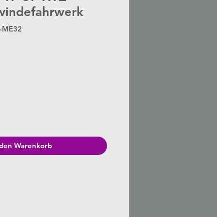
windefahrwerk
S-ME32
Preis
 den Warenkorb