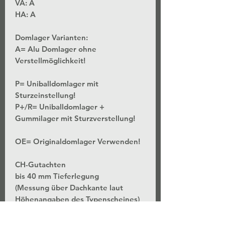
VA: A
HA: A
Domlager Varianten:
A= Alu Domlager ohne
Verstellmöglichkeit!
P= Uniballdomlager mit
Sturzeinstellung!
P+/R= Uniballdomlager +
Gummilager mit Sturzverstellung!
OE= Originaldomlager Verwenden!
CH-Gutachten
bis 40 mm Tieferlegung
(Messung über Dachkante laut
Höhenangaben des Typenscheines)
*Stufenlose Höhenverstellung - Bei