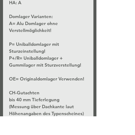
HA: A
Domlager Varianten:
A= Alu Domlager ohne
Verstellmöglichkeit!
P= Uniballdomlager mit
Sturzeinstellung!
P+/R= Uniballdomlager +
Gummilager mit Sturzverstellung!
OE= Originaldomlager Verwenden!
CH-Gutachten
bis 40 mm Tieferlegung
(Messung über Dachkante laut
Höhenangaben des Typenscheines)
*Stufenlose Höhenverstellung - Bei
unveränderter Federvorspannung