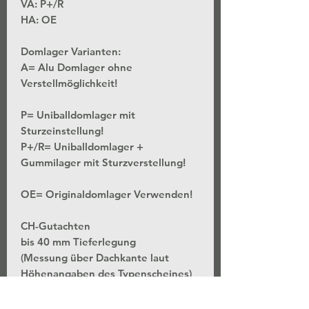
VA: P+/R
HA: OE
Domlager Varianten:
A= Alu Domlager ohne
Verstellmöglichkeit!
P= Uniballdomlager mit
Sturzeinstellung!
P+/R= Uniballdomlager +
Gummilager mit Sturzverstellung!
OE= Originaldomlager Verwenden!
CH-Gutachten
bis 40 mm Tieferlegung
(Messung über Dachkante laut
Höhenangaben des Typenscheines)
*Stufenlose Höhenverstellung - Bei