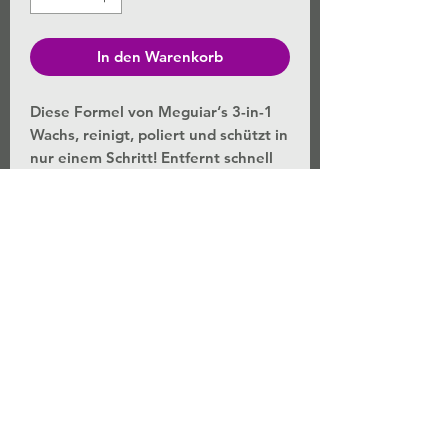
In den Warenkorb
Diese Formel von Meguiar‘s 3-in-1
Wachs, reinigt, poliert und schützt in
nur einem Schritt! Entfernt schnell
und sicher Verwirbelungen,
Wasserflecken und
Lackverunreinigungen. Reichhaltige
Mischung aus Politurölen sowie
Carnauba- und synthetischen
Wachsen, für eine hervorragende
Farbtiefe und Glanz.
ACHTUNG
Verursacht Hautreizungen.
Kann allergische Hautreaktionen