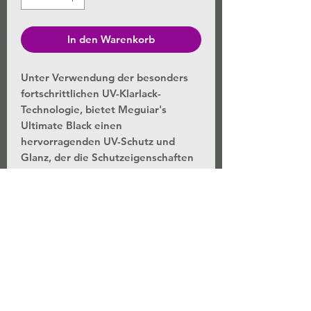
In den Warenkorb
Unter Verwendung der besonders
fortschrittlichen UV-Klarlack-
Technologie, bietet Meguiar's
Ultimate Black einen
hervorragenden UV-Schutz und
Glanz, der die Schutzeigenschaften
herkömmlicher Plastikpflegemittel
klar überdauert. Dieses
leistungsstarke Produkt erzeugt
einen kräftigen, farbverstärkenden
Glanz auf strapazierten
Innenraumflächen, wie
Armaturenbrettern und
Türverkleidungen. Schützt Gummi-
und Plastikoberflächen im