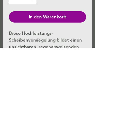
In den Warenkorb
Diese Hochleistungs-
Scheibenversiegelung bildet einen
unsichtbaren, regenabweisenden
Schutzfilm und erleichtert das
Entfernen von Öl- und
Schmutzrückständen. Die
fortschrittliche Hydrophobic-Formel
erzeugt eine maximale
wasserabweisende Wirkung und
sorgt für drastisch verbesserte
Sichtverhältnisse bei Regenfahrten.
Widerstandsfähig, langanhaltend
und ohne Streifenbildung.