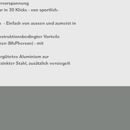
ervorspannung
 in 30 Klicks - von sportlich-
n - Einfach von aussen und zumeist in
struktionsbedingter Vorteile
nen (McPherson) - mit
ergütetes Aluminium zur
zinkter Stahl, zusätzlich versiegelt