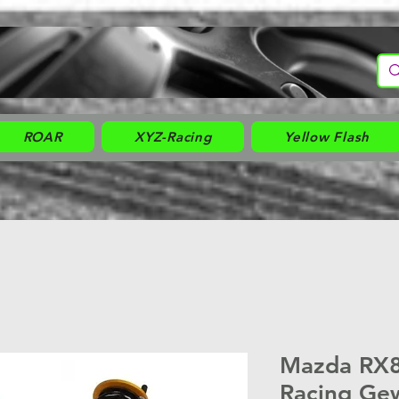
ROAR
XYZ-Racing
Yellow Flash
Mazda RX8
Racing Ge