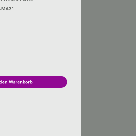
S-MA31
Preis
 den Warenkorb