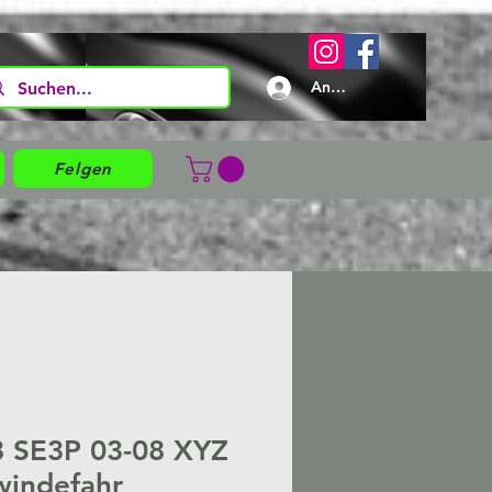
Anmelden
Felgen
 SE3P 03-08 XYZ
windefahr