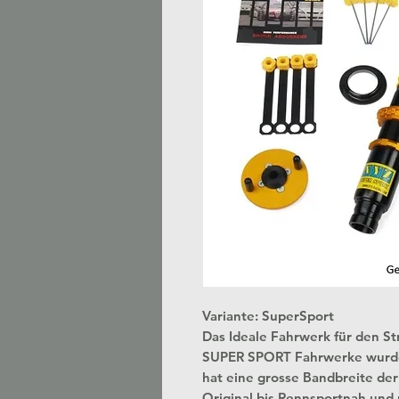
Variante: SuperSport
Das Ideale Fahrwerk für den S
SUPER SPORT Fahrwerke wurden 
hat eine grosse Bandbreite der E
Original bis Rennsportnah und 