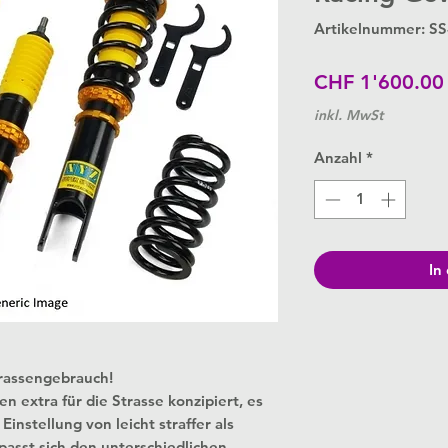
Artikelnummer: S
CHF 1'600.00
inkl. MwSt
Anzahl
*
In
trassengebrauch!
extra für die Strasse konzipiert, es
instellung von leicht straffer als
passt sich den unterschiedlichen