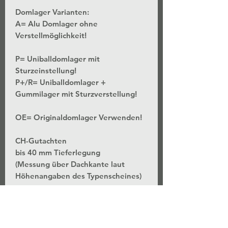
Domlager Varianten:
A= Alu Domlager ohne
Verstellmöglichkeit!
P= Uniballdomlager mit
Sturzeinstellung!
P+/R= Uniballdomlager +
Gummilager mit Sturzverstellung!
OE= Originaldomlager Verwenden!
CH-Gutachten
bis 40 mm Tieferlegung
(Messung über Dachkante laut
Höhenangaben des Typenscheines)
*Stufenlose Höhenverstellung - Bei
unveränderter Federvorspannung
*Separate Einstellung der