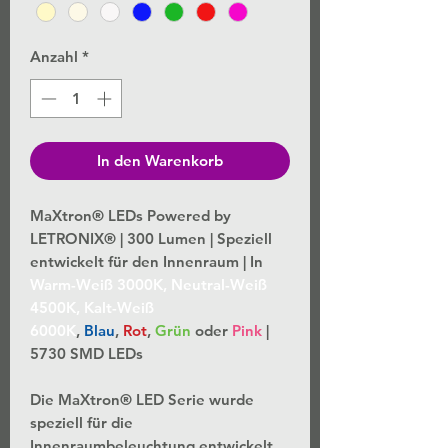
Anzahl
*
In den Warenkorb
MaXtron® LEDs Powered by
LETRONIX® | 300 Lumen | Speziell
entwickelt für den Innenraum | In
Warm-Weiß 3000K, Neutral-Weiß
4500K, Kalt-Weiß
6000K
,
Blau
,
Rot
,
Grün
oder
Pink
|
5730 SMD LEDs
Die MaXtron® LED Serie wurde
speziell für die
Innenraumbeleuchtung entwickelt,