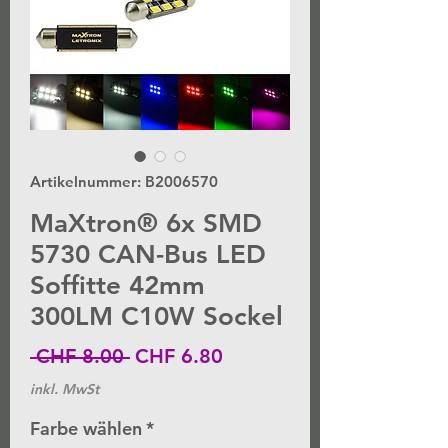
Artikelnummer: B2006570
MaXtron® 6x SMD
5730 CAN-Bus LED
Soffitte 42mm
300LM C10W Sockel
Standardpreis
Sale-
 CHF 8.00 
CHF 6.80
Preis
inkl. MwSt
Farbe wählen
*