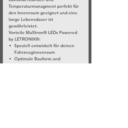
Temperaturmanagment perfekt für
den Innenraum geeignet und eine
lange Lebensdauer ist
gewährleistet.
Vorteile MaXtron® LEDs Powered
by LETRONIX®:
Speziell entwickelt für deinen
Fahrzeuginnenraum
Optimale Bauform und
Abstrahlwinkel für jeweiligen
Einbauort
Stromregler, Gleichrichter,
Widerstände und
Temperaturmanagment für ein
langes LED Leben
Extrem leistungsstarke 5730
SMD LEDs mit 50 Lumen pro LED
Chip (4 verbaute LEDs = 200
Lumen)