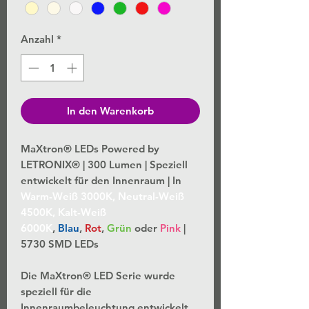
Anzahl
*
In den Warenkorb
MaXtron® LEDs Powered by
LETRONIX® | 300 Lumen | Speziell
entwickelt für den Innenraum | In
Warm-Weiß 3000K, Neutral-Weiß
4500K, Kalt-Weiß
6000K
,
Blau
,
Rot
,
Grün
oder
Pink
|
5730 SMD LEDs
Die MaXtron® LED Serie wurde
speziell für die
Innenraumbeleuchtung entwickelt,