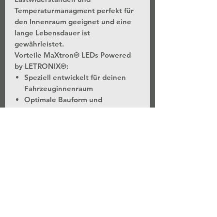
Temperaturmanagment perfekt für
den Innenraum geeignet und eine
lange Lebensdauer ist
gewährleistet.
Vorteile MaXtron® LEDs Powered
by LETRONIX®:
Speziell entwickelt für deinen
Fahrzeuginnenraum
Optimale Bauform und
Abstrahlwinkel für jeweiligen
Einbauort
Stromregler, Gleichrichter,
Widerstände und
Temperaturmanagment für ein
langes LED Leben
Extrem leistungsstarke 5730
SMD LEDs mit 50 Lumen pro LED
Chip (4 verbaute LEDs = 200
Lumen)