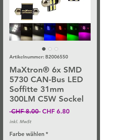
Artikelnummer: B2006550
MaXtron® 6x SMD
5730 CAN-Bus LED
Soffitte 31mm
300LM C5W Sockel
Standardpreis
Sale-
 CHF 8.00 
CHF 6.80
Preis
inkl. MwSt
Farbe wählen
*