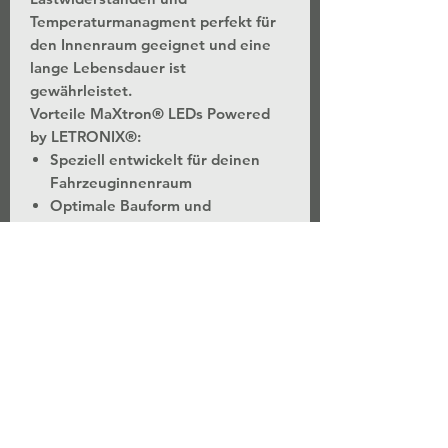
Temperaturmanagment perfekt für
den Innenraum geeignet und eine
lange Lebensdauer ist
gewährleistet.
Vorteile MaXtron® LEDs Powered
by LETRONIX®:
Speziell entwickelt für deinen
Fahrzeuginnenraum
Optimale Bauform und
Abstrahlwinkel für jeweiligen
Einbauort
Stromregler, Gleichrichter,
Widerstände und
Temperaturmanagment für ein
langes LED Leben
Extrem leistungsstarke 5730
SMD LEDs mit 50 Lumen pro LED
Chip (4 verbaute LEDs = 200
Lumen)