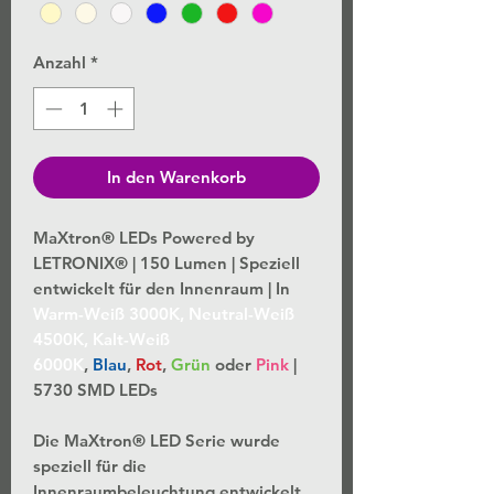
Anzahl
*
In den Warenkorb
MaXtron® LEDs Powered by
LETRONIX® | 150 Lumen | Speziell
entwickelt für den Innenraum | In
Warm-Weiß 3000K, Neutral-Weiß
4500K, Kalt-Weiß
6000K
,
Blau
,
Rot
,
Grün
oder
Pink
|
5730 SMD LEDs
Die MaXtron® LED Serie wurde
speziell für die
Innenraumbeleuchtung entwickelt,