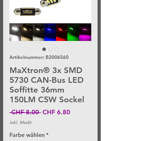
Artikelnummer: B2006560
MaXtron® 3x SMD
5730 CAN-Bus LED
Soffitte 36mm
150LM C5W Sockel
Standardpreis
Sale-
 CHF 8.00 
CHF 6.80
Preis
inkl. MwSt
Farbe wählen
*