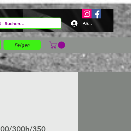
Anmelden
Felgen
300/300h/350