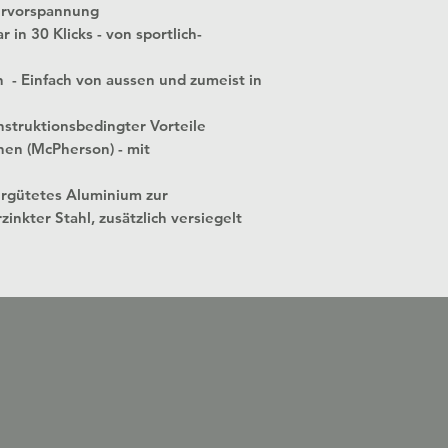
ervorspannung
 in 30 Klicks - von sportlich-
n - Einfach von aussen und zumeist in
struktionsbedingter Vorteile
nen (McPherson) - mit
ergütetes Aluminium zur
zinkter Stahl, zusätzlich versiegelt