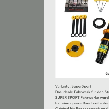
Variante: SuperSport
Das Ideale Fahrwerk für den S
SUPER SPORT Fahrwerke wurden 
hat eine grosse Bandbreite der E
Original bis Rennsportnah und 