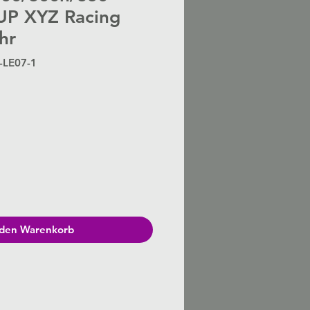
UP XYZ Racing
hr
-LE07-1
Preis
 den Warenkorb