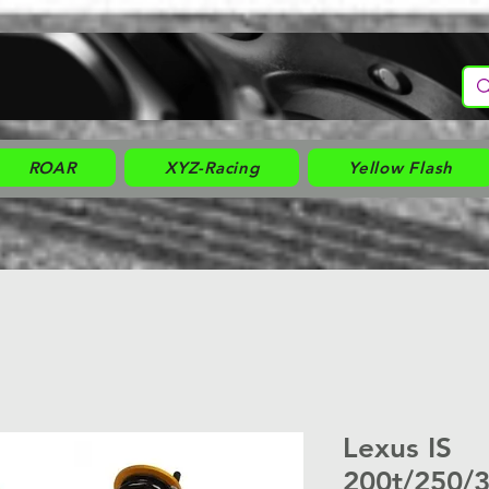
ROAR
XYZ-Racing
Yellow Flash
Lexus IS
200t/250/