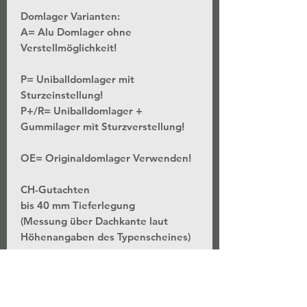
Domlager Varianten:
A= Alu Domlager ohne
Verstellmöglichkeit!
P= Uniballdomlager mit
Sturzeinstellung!
P+/R= Uniballdomlager +
Gummilager mit Sturzverstellung!
OE= Originaldomlager Verwenden!
CH-Gutachten
bis 40 mm Tieferlegung
(Messung über Dachkante laut
Höhenangaben des Typenscheines)
*Stufenlose Höhenverstellung - Bei
unveränderter Federvorspannung
*Separate Einstellung der