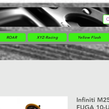
ROAR
XYZ-Racing
Yellow Flash
Infiniti M
FUGA 10-U