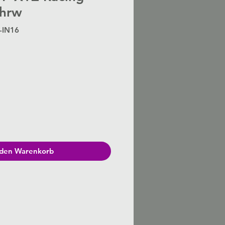
hrw
-IN16
Preis
 den Warenkorb