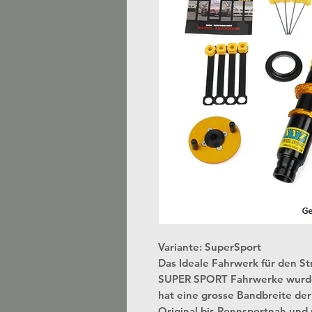
Variante: SuperSport
Das Ideale Fahrwerk für den S
SUPER SPORT Fahrwerke wurden 
hat eine grosse Bandbreite der E
Original bis Rennsportnah und 