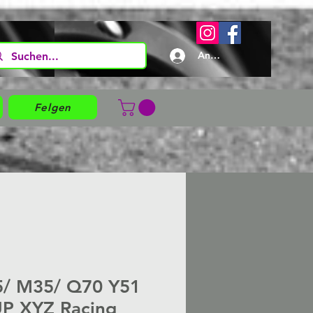
Anmelden
Felgen
25/ M35/ Q70 Y51
P XYZ Racing