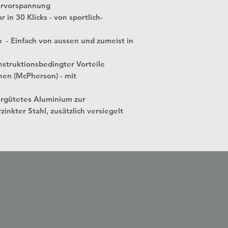
ervorspannung
 in 30 Klicks - von sportlich-
n - Einfach von aussen und zumeist in
struktionsbedingter Vorteile
nen (McPherson) - mit
ergütetes Aluminium zur
zinkter Stahl, zusätzlich versiegelt