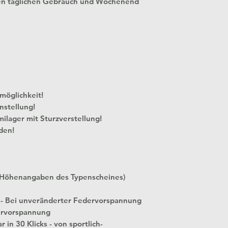
en täglichen Gebrauch und Wochenend
 Verstellmöglichkeit!
nstellung!
milager mit Sturzverstellung!
den!
 Höhenangaben des Typenscheines)
 - Bei unveränderter Federvorspannung
ervorspannung
 in 30 Klicks - von sportlich-