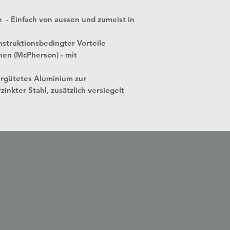
n - Einfach von aussen und zumeist in
struktionsbedingter Vorteile
nen (McPherson) - mit
ergütetes Aluminium zur
zinkter Stahl, zusätzlich versiegelt