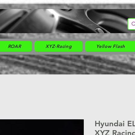
ROAR
XYZ-Racing
Yellow Flash
Hyundai E
XYZ Racin