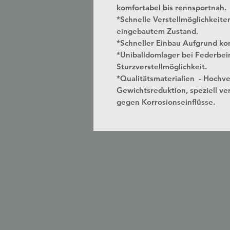
komfortabel bis rennsportnah.
*Schnelle Verstellmöglichkeite
eingebautem Zustand.
*Schneller Einbau Aufgrund kon
*Uniballdomlager bei Federbei
Sturzverstellmöglichkeit.
*Qualitätsmaterialien - Hochv
Gewichtsreduktion, speziell ver
gegen Korrosionseinflüsse.