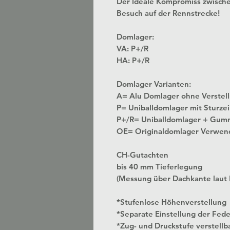
Der Ideale Kompromiss zwisch
Besuch auf der Rennstrecke!
Domlager:
VA: P+/R
HA: P+/R
Domlager Varianten:
A= Alu Domlager ohne
P= Uniballdomlager mit Sturzei
P+/R= Uniballdomlager + Gum
OE= Originaldomlager Verwen
CH-Gutachten
bis 40 mm Tieferlegung
(Messung über Dachkante laut
*Stufenlose Höhenverstellung
*Separate Einstellung der Fed
*Zug- und Druckstufe verstellbar