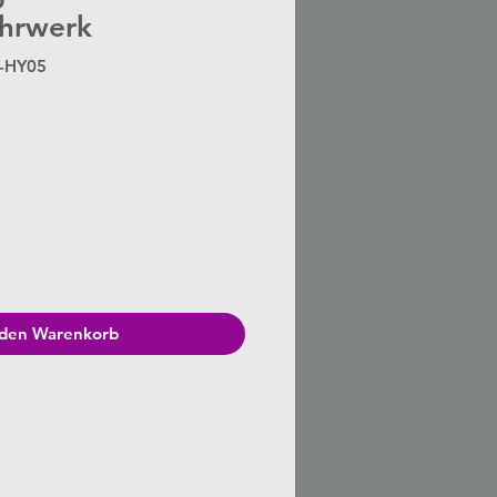
hrwerk
S-HY05
Preis
 den Warenkorb