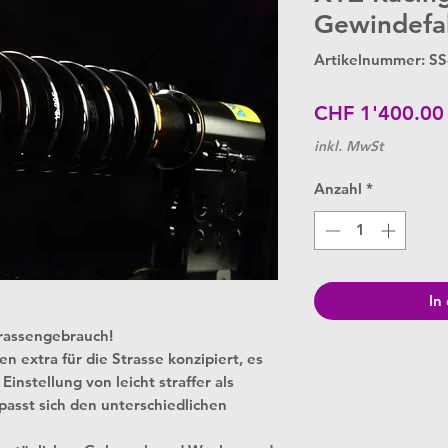
Gewindefa
Artikelnummer: S
CHF 1'400.00
inkl. MwSt
Anzahl
*
In
trassengebrauch!
extra für die Strasse konzipiert, es
instellung von leicht straffer als
passt sich den unterschiedlichen