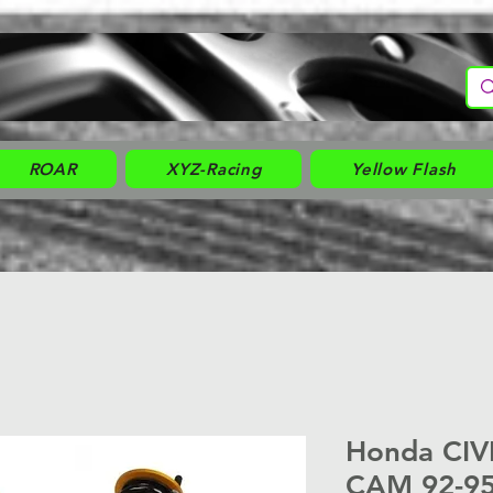
ROAR
XYZ-Racing
Yellow Flash
Honda CIV
CAM 92-95