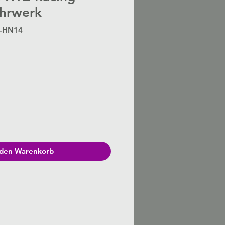
hrwerk
S-HN14
Preis
 den Warenkorb