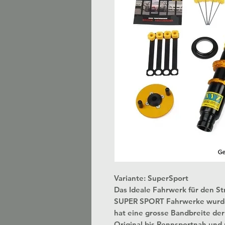
Variante: SuperSport
Das Ideale Fahrwerk für den S
SUPER SPORT Fahrwerke wurden 
hat eine grosse Bandbreite der E
Original bis Rennsportnah und 