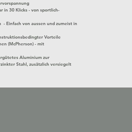
ervorspannung
 in 30 Klicks - von sportlich-
n - Einfach von aussen und zumeist in
struktionsbedingter Vorteile
nen (McPherson) - mit
ergütetes Aluminium zur
zinkter Stahl, zusätzlich versiegelt