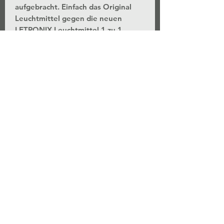
aufgebracht. Einfach das Original
Leuchtmittel gegen die neuen
LETRONIX Leuchtmittel 1 zu 1
austauschen und du erhältst eine
moderne sportliche Xenon Optik.
Vorteile oder Funktionen:
E-Prüfzeichen
Eintragungsfrei
8500 Kelvin
Xenon Optik
Premium Qualität
Sportliche Optik
Längere Lebensdauer
Hochwertiges Xenongas
UV Schutz
Plug and Play