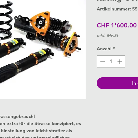
Artikelnummer: S
CHF 1'600.00
inkl. MwSt
Anzahl
*
In
trassengebrauch!
extra für die Strasse konzipiert, es
instellung von leicht straffer als
passt sich den unterschiedlichen