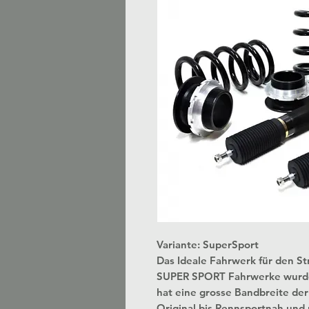
Variante: SuperSport
Das Ideale Fahrwerk für den S
SUPER SPORT Fahrwerke wurden 
hat eine grosse Bandbreite der E
Original bis Rennsportnah und 