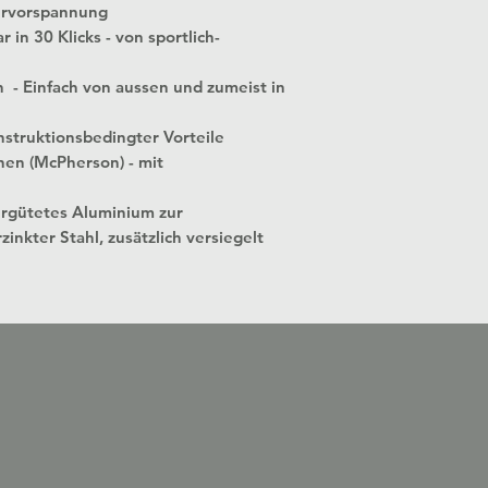
ervorspannung
 in 30 Klicks - von sportlich-
n - Einfach von aussen und zumeist in
struktionsbedingter Vorteile
nen (McPherson) - mit
ergütetes Aluminium zur
zinkter Stahl, zusätzlich versiegelt