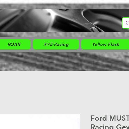
ROAR
XYZ-Racing
Yellow Flash
Ford MUS
Racing Ge