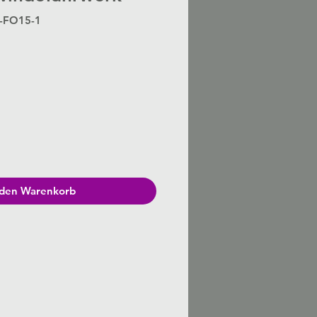
S-FO15-1
Preis
 den Warenkorb