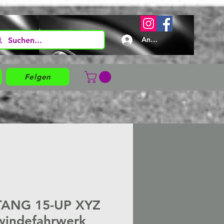
Anmelden
Felgen
TANG 15-UP XYZ
windefahrwerk