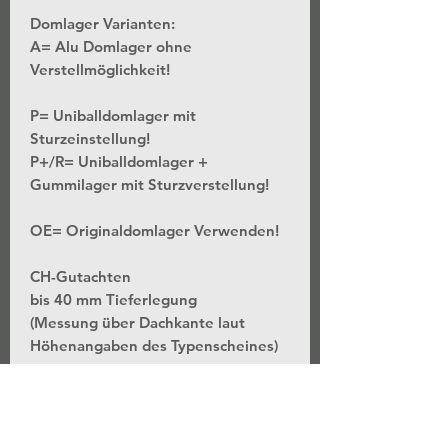
Domlager Varianten:
A= Alu Domlager ohne
Verstellmöglichkeit!
P= Uniballdomlager mit
Sturzeinstellung!
P+/R= Uniballdomlager +
Gummilager mit Sturzverstellung!
OE= Originaldomlager Verwenden!
CH-Gutachten
bis 40 mm Tieferlegung
(Messung über Dachkante laut
Höhenangaben des Typenscheines)
*Stufenlose Höhenverstellung - Bei
unveränderter Federvorspannung
*Separate Einstellung der