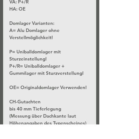
VA: P+/R
HA: OE
Domlager Varianten:
A= Alu Domlager ohne
Verstellmöglichkeit!
P= Uniballdomlager mit
Sturzeinstellung!
P+/R= Uniballdomlager +
Gummilager mit Sturzverstellung!
OE= Originaldomlager Verwenden!
CH-Gutachten
bis 40 mm Tieferlegung
(Messung über Dachkante laut
Höhenangaben des Typenscheines)
*Stufenlose Höhenverstellung - Bei