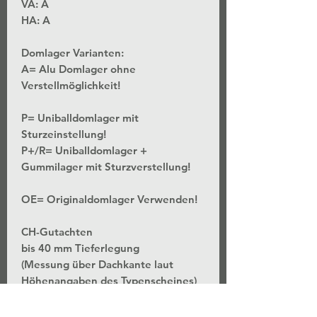
VA: A
HA: A
Domlager Varianten:
A= Alu Domlager ohne
Verstellmöglichkeit!
P= Uniballdomlager mit
Sturzeinstellung!
P+/R= Uniballdomlager +
Gummilager mit Sturzverstellung!
OE= Originaldomlager Verwenden!
CH-Gutachten
bis 40 mm Tieferlegung
(Messung über Dachkante laut
Höhenangaben des Typenscheines)
*Stufenlose Höhenverstellung - Bei