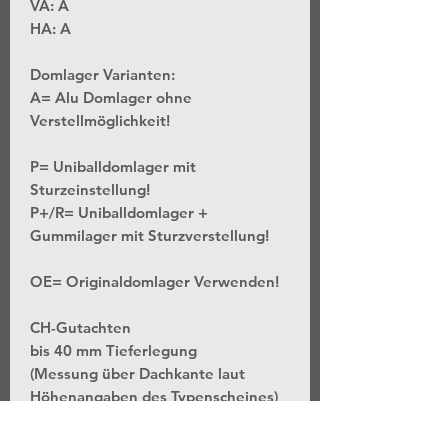
VA: A
HA: A
Domlager Varianten:
A= Alu Domlager ohne
Verstellmöglichkeit!
P= Uniballdomlager mit
Sturzeinstellung!
P+/R= Uniballdomlager +
Gummilager mit Sturzverstellung!
OE= Originaldomlager Verwenden!
CH-Gutachten
bis 40 mm Tieferlegung
(Messung über Dachkante laut
Höhenangaben des Typenscheines)
*Stufenlose Höhenverstellung - Bei